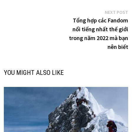
Điều
N
NEXT POST
p
Tổng hợp các Fandom
hướng
nổi tiếng nhất thế giới
bài
trong năm 2022 mà bạn
viết
nên biết
YOU MIGHT ALSO LIKE